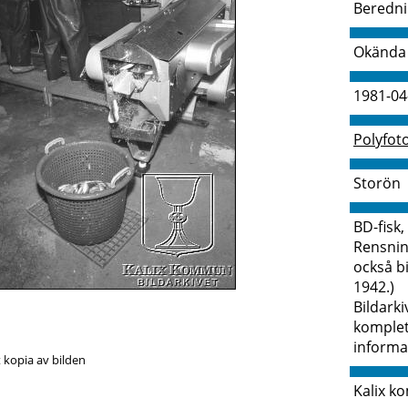
Beredni
Okända
1981-04
Polyfot
Storön
BD-fisk
Rensnin
också b
1942.)
Bildark
komple
informa
 kopia av bilden
Kalix k