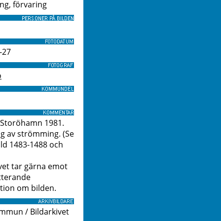
ng, förvaring
-27
o
, Storöhamn 1981.
g av strömming. (Se
ild 1483-1488 och
ivet tar gärna emot
tterande
tion om bilden.
ommun / Bildarkivet