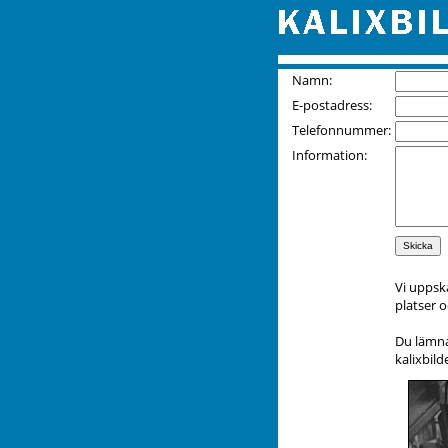
Namn:
E-postadress:
Telefonnummer:
Information:
Vi uppsk
platser 
Du lämnar
kalixbil