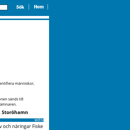
dentifiera människor,
nen sänds till
slämnaren.
k, Storöhamn
v och näringar Fiske