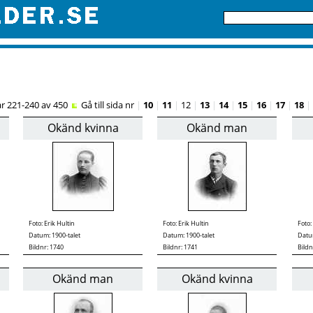
ar 221-240 av 450
Gå till sida nr
|
10
|
11
|
12
|
13
|
14
|
15
|
16
|
17
|
18
|
Okänd kvinna
Okänd man
Foto:
Erik Hultin
Foto:
Erik Hultin
Foto:
Datum: 1900-talet
Datum: 1900-talet
Datum
Bildnr: 1740
Bildnr: 1741
Bildn
Okänd man
Okänd kvinna