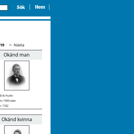
19
|
Nästa
Okänd man
Erik Hultin
: 1900-talet
r: 1742
Okänd kvinna