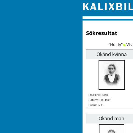
Sökresultat
"Hultin"
Vis
Okänd kvinna
Foto:
Erik Hultin
Datum: 1900-talet
Bildnr: 1739
Okänd man