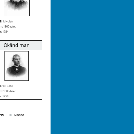
Erik Hultin
: 1900-talet
r: 1754
Okänd man
Erik Hultin
: 1900-talet
r: 1758
19
|
Nästa