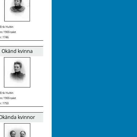
Erik Hultin
: 1900-talet
r: 1746
Okänd kvinna
Erik Hultin
: 1900-talet
r: 1750
Okända kvinnor