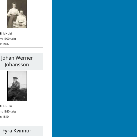
Erik Hultin
: 1900-talet
r: 1806
Johan Werner
Johansson
Erik Hultin
: 1950-talet
r: 1810
Fyra Kvinnor