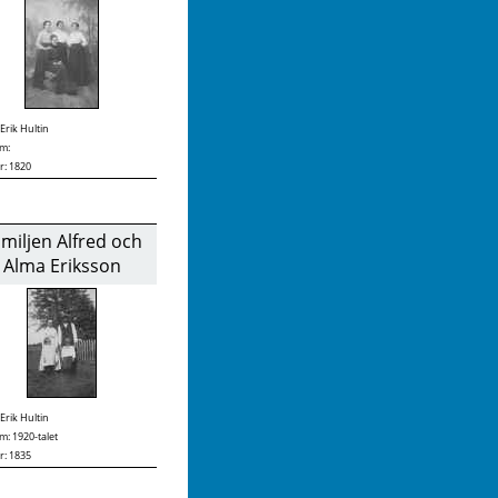
Erik Hultin
m:
r: 1820
miljen Alfred och
Alma Eriksson
Erik Hultin
: 1920-talet
r: 1835