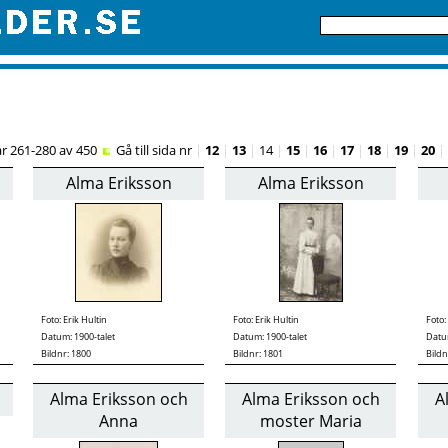
ar 261-280 av 450
Gå till sida nr
|
12
|
13
|
14
|
15
|
16
|
17
|
18
|
19
|
20
|
Alma Eriksson
Alma Eriksson
Foto:
Erik Hultin
Foto:
Erik Hultin
Foto:
Datum: 1900-talet
Datum: 1900-talet
Datum
Bildnr: 1800
Bildnr: 1801
Bildn
Alma Eriksson och
Alma Eriksson och
A
Anna
moster Maria