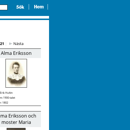
21
|
Nästa
Alma Eriksson
Erik Hultin
: 1900-talet
r: 1802
lma Eriksson och
moster Maria