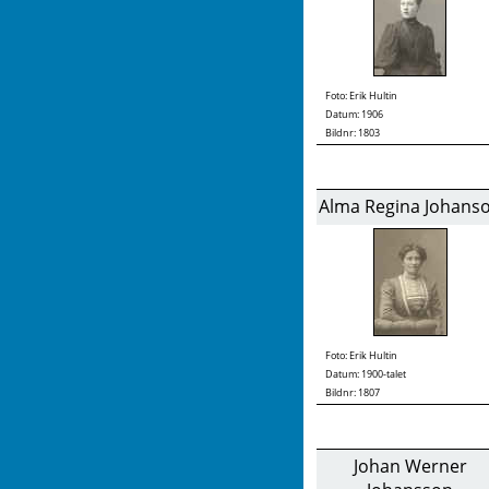
Foto:
Erik Hultin
Datum: 1906
Bildnr: 1803
Alma Regina Johans
Foto:
Erik Hultin
Datum: 1900-talet
Bildnr: 1807
Johan Werner