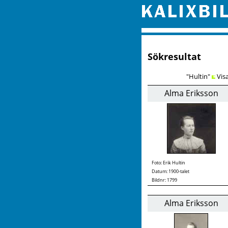
Sökresultat
"Hultin"
Vis
Alma Eriksson
Foto:
Erik Hultin
Datum: 1900-talet
Bildnr: 1799
Alma Eriksson