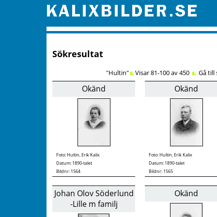
Sökresultat
"Hultin"
Visar 81-100 av 450
Gå till
Okänd
Okänd
Foto:
Hultin, Erik Kalix
Foto:
Hultin, Erik Kalix
Datum: 1890-talet
Datum: 1890-talet
Bildnr: 1564
Bildnr: 1565
Johan Olov Söderlund
Okänd
-Lille m familj